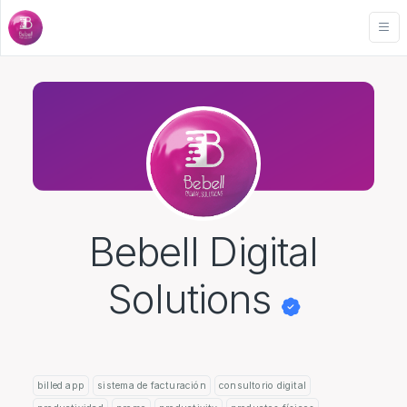
Bebell Digital
Solutions
billed app
sistema de facturación
consultorio digital