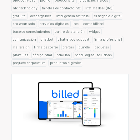
productividad
promo
productivity
productos físicos
nfc technology
tarjetas de contacto nfc
lifetime deal (ltd)
gratuito
descargables
inteligencia artificial
el negocio digital
seo avanzado
servicios digitales
seo
contabilidad
base de conocimientos
centro de atención
widget
comunicación
chatbot
chatterbot support
firma profesional
mailersign
firma de correo
ofertas
bundle
paquetes
plantillas
código html
html lab
bebell digital solutions
paquete corporativo
productos digitales