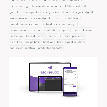
productividad
promo
productivity
productos físicos
nfc technology
tarjetas de contacto nfc
lifetime deal (ltd)
gratuito
descargables
inteligencia artificial
el negocio digital
seo avanzado
servicios digitales
seo
contabilidad
base de conocimientos
centro de atención
widget
comunicación
chatbot
chatterbot support
firma profesional
mailersign
firma de correo
ofertas
bundle
paquetes
plantillas
código html
html lab
bebell digital solutions
paquete corporativo
productos digitales