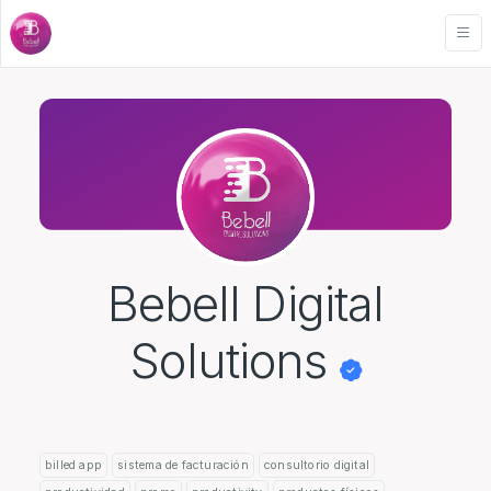
Bebell Digital
Solutions
billed app
sistema de facturación
consultorio digital