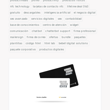
productividad
promo
productivity
productos físicos
nfc technology
tarjetas de contacto nfc
lifetime deal (ltd)
gratuito
descargables
inteligencia artificial
el negocio digital
seo avanzado
servicios digitales
seo
contabilidad
base de conocimientos
centro de atención
widget
comunicación
chatbot
chatterbot support
firma profesional
mailersign
firma de correo
ofertas
bundle
paquetes
plantillas
código html
html lab
bebell digital solutions
paquete corporativo
productos digitales