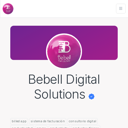
Bebell Digital
Solutions
billed app
sistema de facturación
consultorio digital